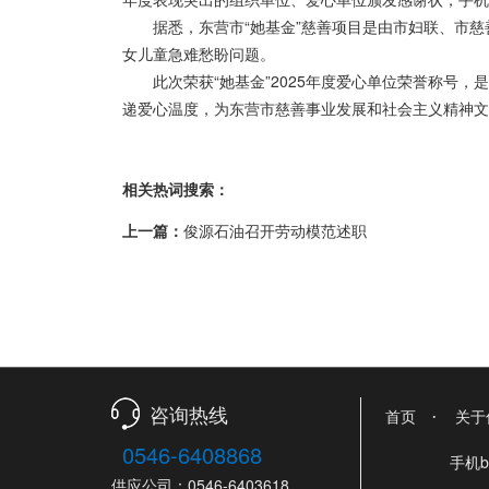
据悉，东营市“她基金”慈善项目是由市妇联、市
女儿童急难愁盼问题。
此次荣获“她基金”2025年度爱心单位荣誉称
递爱心温度，为东营市慈善事业发展和社会主义精神文
相关热词搜索：
上一篇：
俊源石油召开劳动模范述职
·
咨询热线
首页
关于
0546-6408868
手机
供应公司：0546-6403618