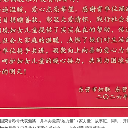
荣誉称号代表颁奖，并举办最美“她力量”（家力量）故事汇。同时，开展
win登录入口作为14家爱心单位之一，上台领取荣誉感谢状。